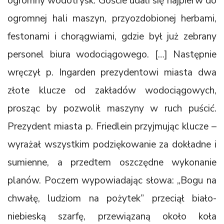
ogromny wodotrysk. Goście udali się najpierw do
ogromnej hali maszyn, przyozdobionej herbami,
festonami i chorągwiami, gdzie był już zebrany
personel biura wodociągowego. […] Następnie
wręczył p. Ingarden prezydentowi miasta dwa
złote klucze od zakładów wodociągowych,
prosząc by pozwolił maszyny w ruch puścić.
Prezydent miasta p. Friedlein przyjmując klucze –
wyrażał wszystkim podziękowanie za dokładne i
sumienne, a przedtem oszczędne wykonanie
planów. Poczem wypowiadając słowa: „Bogu na
chwałę, ludziom na pożytek” przeciął biało-
niebieską szarfę, przewiązaną około koła