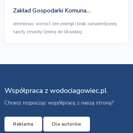
Zakład Gospodarki Komuna…
Jeleniewo: wzrost cen energii i brak zatwierdzonej
taryfy zmusiły Gminę do likwidacj…
Współpraca z wodociagowiec.pl
Chcesz rozpocząc współpracę z naszą stroną?
Reklama
Dla autorów