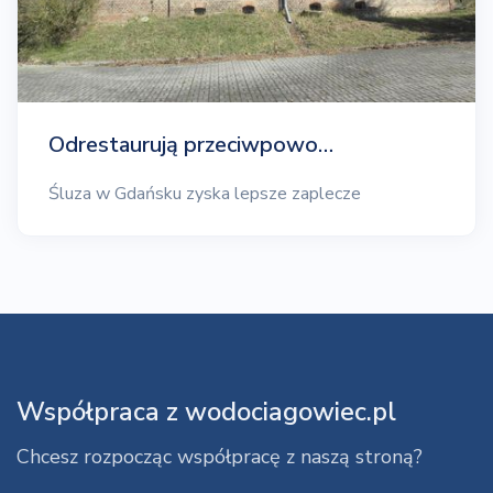
Odrestaurują przeciwpowo…
Śluza w Gdańsku zyska lepsze zaplecze
Współpraca z wodociagowiec.pl
Chcesz rozpocząc współpracę z naszą stroną?