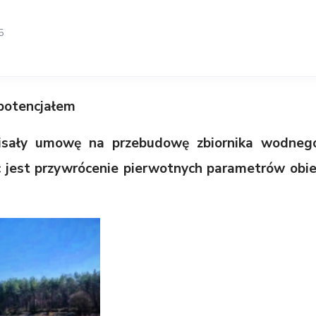
5
 potencjałem
isały umowę na przebudowę zbiornika wodneg
jest przywrócenie pierwotnych parametrów obie