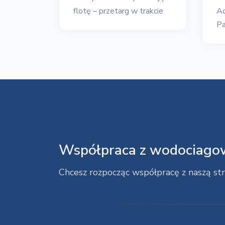
flotę – przetarg w trakcie
Aq
P
Współpraca z wodociagow
Chcesz rozpocząc współpracę z naszą st