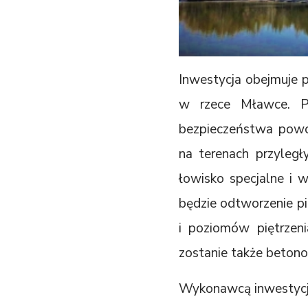
Inwestycja obejmuje p
w rzece Mławce. Pi
bezpieczeństwa powo
na terenach przyległ
łowisko specjalne i w 
będzie odtworzenie pi
i poziomów piętrzen
zostanie także betono
Wykonawcą inwestycji