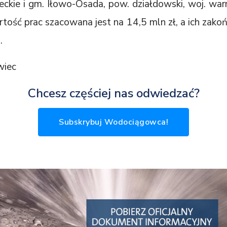
ckie i gm. Iłowo-Osada, pow. działdowski, woj. war
tość prac szacowana jest na 14,5 mln zł, a ich zako
.
wiec
Chcesz częściej nas odwiedzać?
Subskrybuj Wodociągowca!