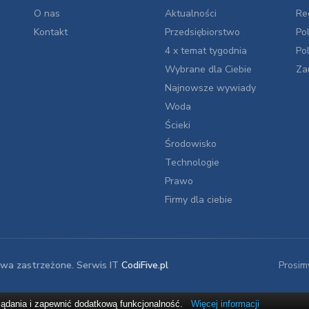
O nas
Aktualności
Re
Kontakt
Przedsiębiorstwo
Po
4 x temat tygodnia
Po
Wybrane dla Ciebie
Za
Najnowsze wywiady
Woda
Ścieki
Środowisko
Technologie
Prawo
Firmy dla ciebie
awa zastrzeżone. Serwis IT
CodiFive.pl
Prosim
glądania i zapewnić dodatkową funkcjonalność.
Więcej informacji