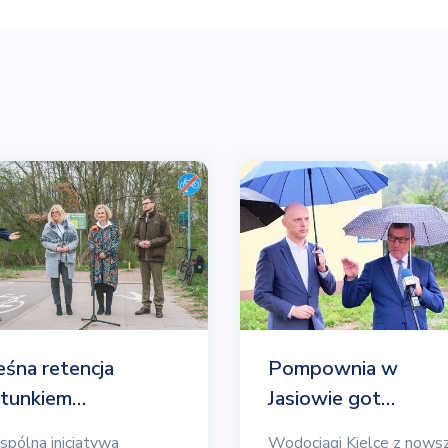
eśna retencja
Pompownia w
atunkiem…
Jasiowie got…
pólna inicjatywa
Wodociągi Kielce z nows