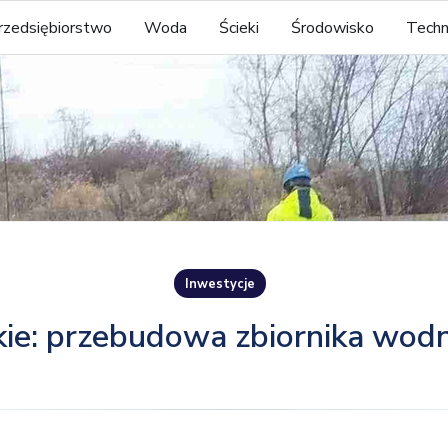
rzedsiębiorstwo
Woda
Ścieki
Środowisko
Techn
Inwestycje
ie: przebudowa zbiornika wod