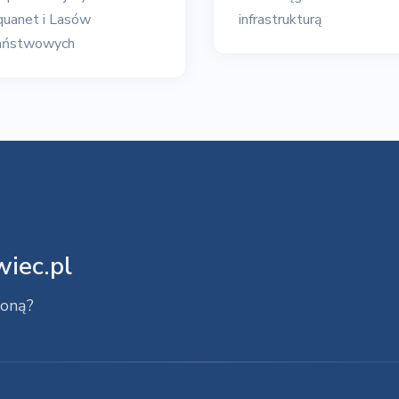
uanet i Lasów
infrastrukturą
aństwowych
iec.pl
roną?