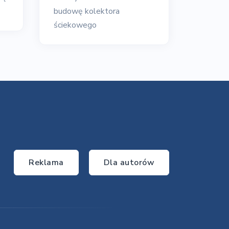
budowę kolektora
ściekowego
Reklama
Dla autorów