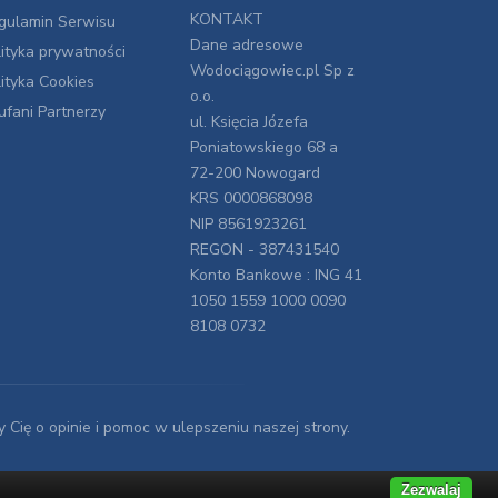
KONTAKT
gulamin Serwisu
Dane adresowe
lityka prywatności
Wodociągowiec.pl Sp z
lityka Cookies
o.o.
ufani Partnerzy
ul. Księcia Józefa
Poniatowskiego 68 a
72-200 Nowogard
KRS 0000868098
NIP 8561923261
REGON - 387431540
Konto Bankowe : ING 41
1050 1559 1000 0090
8108 0732
y Cię o opinie i pomoc w ulepszeniu naszej strony.
Zezwalaj