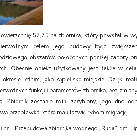
owierzchnię 57,75 ha zbiornika, który powstał w w
erwotnym celem jego budowy było zwiększeni
dziowego obszarów położonych poniżej zapory ora
ych. Obecnie obiekt użytkowany jest także w celac
okresie letnim, jako kąpielisko miejskie. Dzięki rea
erwotnych funkcji i parametrów zbiornika, bez zmiany
ia. Zbiornik zostanie m.in. zarybiony, jego dno 
wa przepławka, która ma ułatwić rybom migrację.
 pn. „Przebudowa zbiornika wodnego „Ruda”, gm. Lip