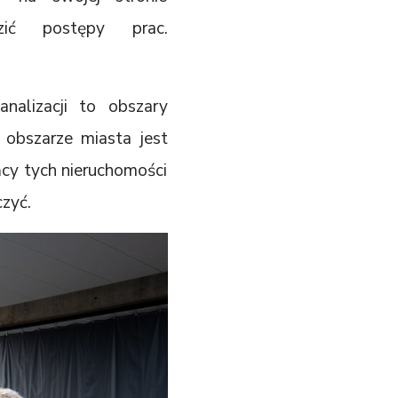
ić postępy prac.
alizacji to obszary
 obszarze miasta jest
ńcy tych nieruchomości
czyć.