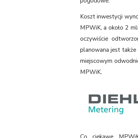
pogodowe.
Koszt inwestycji wyno
MPWiK, a około 2 mln
oczywiście odtworz
planowana jest także 
miejscowym odwodnie
MPWiK.
Co ciekawe MPWiK p