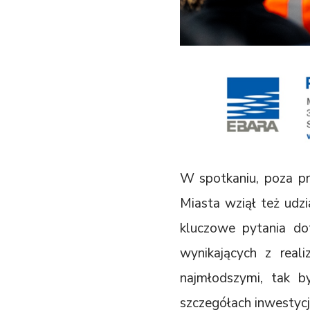
W spotkaniu, poza pr
Miasta wziął też udz
kluczowe pytania dot
wynikających z real
najmłodszymi, tak by
szczegółach inwestycji