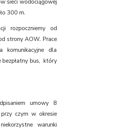
ków sieci wodociągowej
oło 300 m.
acji rozpoczniemy od
j od strony AOW. Prace
a komunikacyjne dla
 bezpłatny bus, który
podpisaniem umowy 8
 przy czym w okresie
ekorzystne warunki