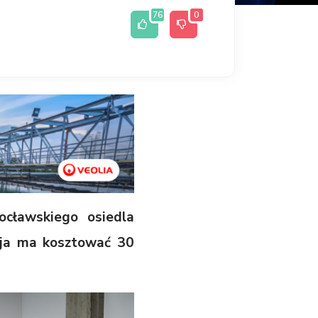
76
0
cławskiego osiedla
cja ma kosztować 30