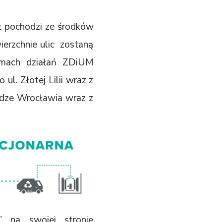
zł pochodzi ze środków
erzchnie ulic zostaną
amach działań ZDiUM
l. Złotej Lilii wraz z
dze Wrocławia wraz z
” na swojej stronie