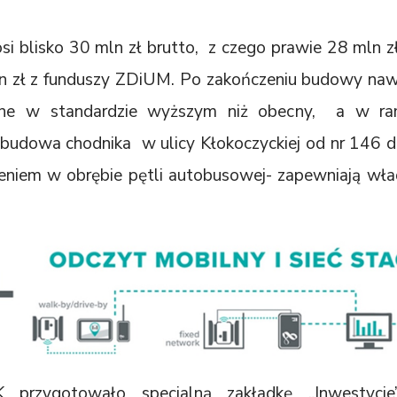
si blisko 30 mln zł brutto, z czego prawie 28 mln 
 zł z funduszy ZDiUM. Po zakończeniu budowy nawi
one w standardzie wyższym niż obecny, a w r
budowa chodnika w ulicy Kłokoczyckiej od nr 146 do u
niem w obrębie pętli autobusowej- zapewniają wła
rzygotowało specjalną zakładkę „Inwestycje