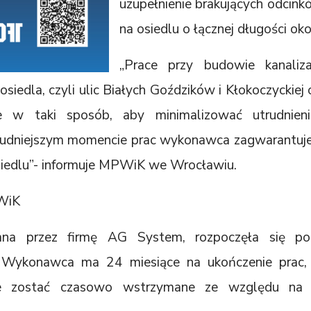
uzupełnienie brakujących odcin
na osiedlu o łącznej długości ok
„Prace przy budowie kanaliz
iedla, czyli ulic Białych Goździków i Kłokoczyckie
e w taki sposób, aby minimalizować utrudnieni
udniejszym momencie prac wykonawca zagwarantuje
siedlu”- informuje MPWiK we Wrocławiu.
PWiK
owana przez firmę AG System, rozpoczęła się 
. Wykonawca ma 24 miesiące na ukończenie prac,
zostać czasowo wstrzymane ze względu na ni