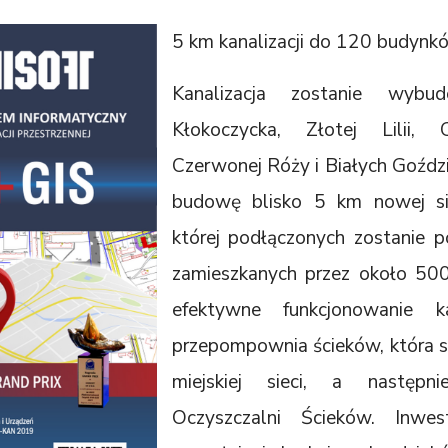
5 km kanalizacji do 120 budynk
Kanalizacja zostanie wybu
Kłokoczycka, Złotej Lilii,
Czerwonej Róży i Białych Goźdz
budowę blisko 5 km nowej siec
której podłączonych zostanie
zamieszkanych przez około 50
efektywne funkcjonowanie ka
przepompownia ścieków, która sk
miejskiej sieci, a następn
Oczyszczalni Ścieków. Inwes