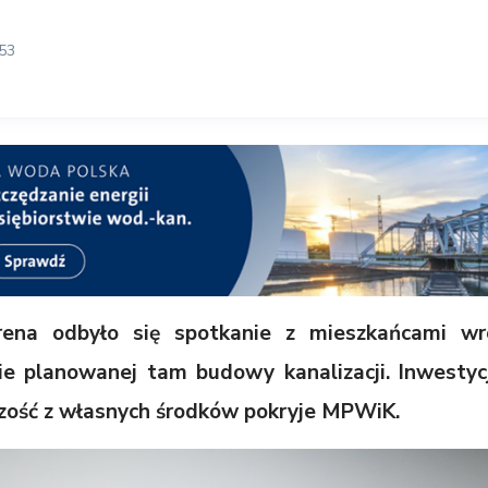
:53
na odbyło się spotkanie z mieszkańcami wro
ie planowanej tam budowy kanalizacji. Inwesty
kszość z własnych środków pokryje MPWiK.