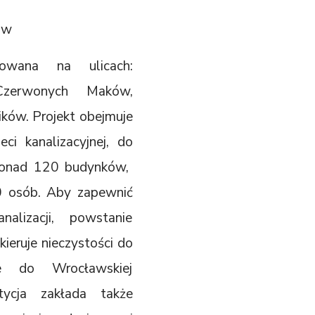
ów
dowana na ulicach:
 Czerwonych Maków,
ików. Projekt obejmuje
i kanalizacyjnej, do
 ponad 120 budynków,
0 osób. Aby zapewnić
nalizacji, powstanie
ieruje nieczystości do
ie do Wrocławskiej
tycja zakłada także