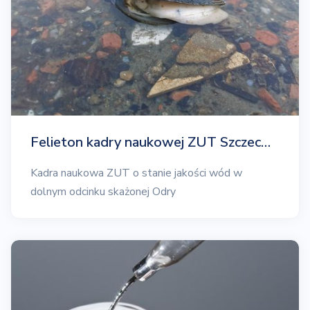
Felieton kadry naukowej ZUT Szczec…
Kadra naukowa ZUT o stanie jakości wód w
dolnym odcinku skażonej Odry