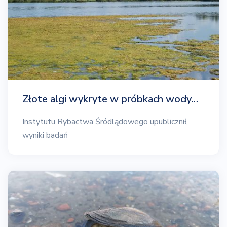
Złote algi wykryte w próbkach wody…
Instytutu Rybactwa Śródlądowego upublicznił
wyniki badań