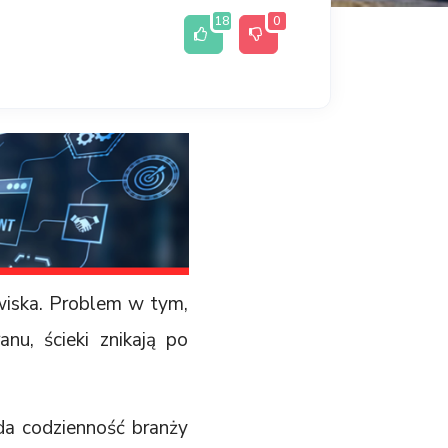
18
0
wiska. Problem w tym,
nu, ścieki znikają po
da codzienność branży