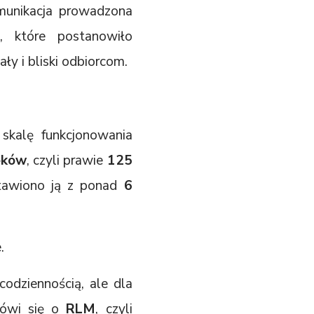
omunikacja prowadzona
, które postanowiło
ły i bliski odbiorcom.
kalę funkcjonowania
eków
, czyli prawie
125
estawiono ją z ponad
6
.
odziennością, ale dla
ówi się o
RLM
, czyli