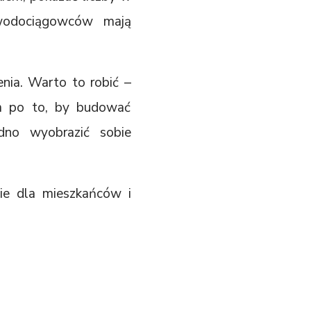
 wodociągowców mają
nia. Warto to robić –
im po to, by budować
udno wyobrazić sobie
nie dla mieszkańców i