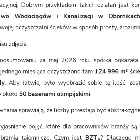
cyjnej. Dobrym przykładem takich działań jest k
rstwo Wodociągów i Kanalizacji w Obornikach
wojej oczyszczalni ścieków w sposób prosty, zrozumia
dsumowaniu za maj 2026 roku spółka pokazała s
u jednego miesiąca oczyszczono tam
124 996 m³ ści
dy
. Aby łatwiej było wyobrazić sobie tę ilość, z
b około
50 basenami olimpijskimi
.
nania sprawiają, że liczby przestają być abstrakcyjne
jaśnienie pojęć, które dla pracowników branży są c
brzmią tajemniczo. Czym jest
BZT₅
? Dlaczego m