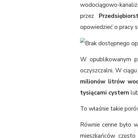
wodociągowo-kanaliza
przez
Przedsiębio
opowiedzieć o pracy s
W opublikowanym po
oczyszczalni. W ciąg
milionów litrów wo
tysiącami cystern
lu
To właśnie takie porów
Równie cenne było wy
mieszkańców często 