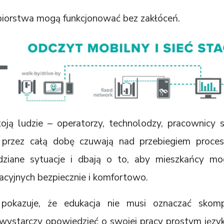
ębiorstwa mogą funkcjonować bez zakłóceń.
ją ludzie – operatorzy, technolodzy, pracownicy sł
i przez całą dobę czuwają nad przebiegiem proces
dziane sytuacje i dbają o to, aby mieszkańcy mo
cyjnych bezpiecznie i komfortowo.
 pokazuje, że edukacja nie musi oznaczać skomp
wystarczy opowiedzieć o swojej pracy prostym język