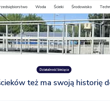
rzedsiębiorstwo
Woda
Ścieki
Środowisko
Techn
Działalność bieżąca
ścieków też ma swoją historię 