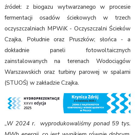
źródeł: z biogazu wytwarzanego w procesie
fermentacji osadów ściekowych w trzech
oczyszczalniach MPWiK - Oczyszczalni Ścieków
Czajka, Południe oraz Pruszków; słońca - a
dokładnie paneli fotowoltaicznych
zainstalowanych na terenach Wodociągów
Warszawskich oraz turbiny parowej w spalarni
(STUOŚ) w zakładzie Czajka.
„
W 2024 r. wyprodukowaliśmy ponad 5️9 tys.
MWh energii, co jest wynikiem równie dobrym,