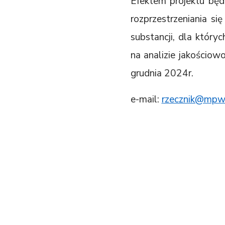
Efektem projektu będ
rozprzestrzeniania s
substancji, dla któr
na analizie jakościo
grudnia 2024r.
e-mail:
rzecznik@mpwi