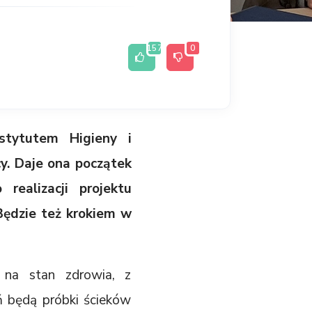
157
0
stytutem Higieny i
y. Daje ona początek
ealizacji projektu
Będzie też krokiem w
 na stan zdrowia, z
ń będą próbki ścieków