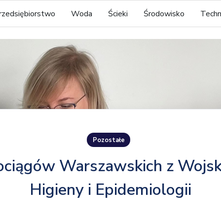
rzedsiębiorstwo
Woda
Ścieki
Środowisko
Techn
Pozostałe
ciągów Warszawskich z Wojs
Higieny i Epidemiologii