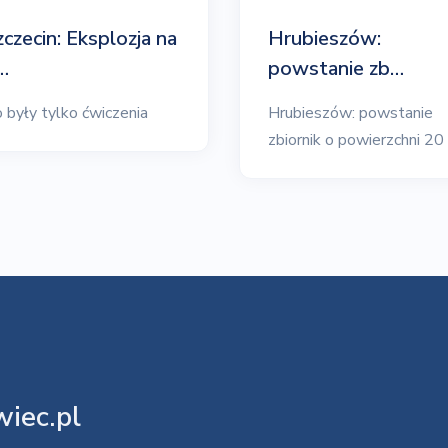
zczecin: Eksplozja na
Hrubieszów:
…
powstanie zb…
 były tylko ćwiczenia
Hrubieszów: powstanie
zbiornik o powierzchni 20
iec.pl