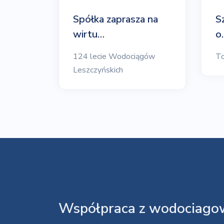
Spółka zaprasza na
S
wirtu…
o
124 lecie Wodociągów
To
Leszczyńskich
Współpraca z wodociagow