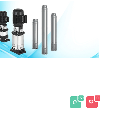
157
0