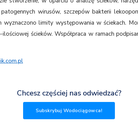
zie stworzenie, w oparciu o analizę ścieków, narzę
ię patogennych wirusów, szczepów bakterii lekoopo
ych wyznaczono limity występowania w ściekach. Mon
wo-ilościowej ścieków. Współpraca w ramach podpi
k.com.pl
Chcesz częściej nas odwiedzać?
Subskrybuj Wodociągowca!