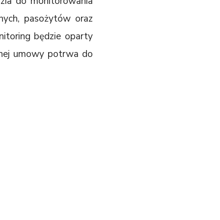
dzia do monitorowania
rnych, pasożytów oraz
itoring będzie oparty
sanej umowy potrwa do