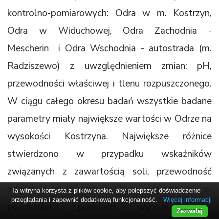
kontrolno-pomiarowych: Odra w m. Kostrzyn,
Odra w Widuchowej, Odra Zachodnia -
Mescherin i Odra Wschodnia - autostrada (m.
Radziszewo) z uwzględnieniem zmian: pH,
przewodności właściwej i tlenu rozpuszczonego.
W ciągu całego okresu badań wszystkie badane
parametry miały największe wartości w Odrze na
wysokości Kostrzyna. Największe różnice
stwierdzono w przypadku wskaźników
związanych z zawartością soli, przewodność
właściwa w Kostrzynie była większa niż w
Ta witryna korzysta z plików cookie, aby polepszyć doświadczenie
przeglądania i zapewnić dodatkową funkcjonalność.
Więcej informacji
pozostałych punktach, wynosiła ona
Zezwalaj