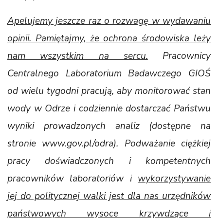
Apelujemy jeszcze raz o rozwagę w wydawaniu
opinii. Pamiętajmy, że ochrona środowiska leży
nam wszystkim na sercu.
Pracownicy
Centralnego Laboratorium Badawczego GIOŚ
od wielu tygodni pracują, aby monitorować stan
wody w Odrze i codziennie dostarczać Państwu
wyniki prowadzonych analiz (dostępne na
stronie www.gov.pl/odra). Podważanie ciężkiej
pracy doświadczonych i kompetentnych
pracowników laboratoriów i
wykorzystywanie
jej do politycznej walki jest dla nas urzędników
państwowych wysoce krzywdzące i