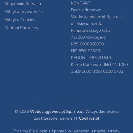
KONTAKT
Regulamin Serwisu
Dane adresowe
Polityka prywatności
Wodociągowiec.pl Sp z o.o.
Polityka Cookies
ul. Księcia Józefa
Zaufani Partnerzy
Poniatowskiego 68 a
72-200 Nowogard
KRS 0000868098
NIP 8561923261
REGON - 387431540
Konto Bankowe : ING 41 1050
1559 1000 0090 8108 0732
© 2026
Wodociągowiec.pl Sp. z o.o.
. Wszystkie prawa
zastrzeżone. Serwis IT
CodiFive.pl
Prosimy Cię o opinie i pomoc w ulepszeniu naszej strony.