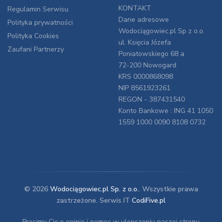
KONTAKT
Regulamin Serwisu
Dane adresowe
Polityka prywatności
Wodociągowiec.pl Sp z o.o.
Polityka Cookies
ul. Księcia Józefa
Zaufani Partnerzy
Poniatowskiego 68 a
72-200 Nowogard
KRS 0000868098
NIP 8561923261
REGON - 387431540
Konto Bankowe : ING 41 1050
1559 1000 0090 8108 0732
© 2026
Wodociągowiec.pl Sp. z o.o.
. Wszystkie prawa
zastrzeżone. Serwis IT
CodiFive.pl
Prosimy Cię o opinie i pomoc w ulepszeniu naszej strony.