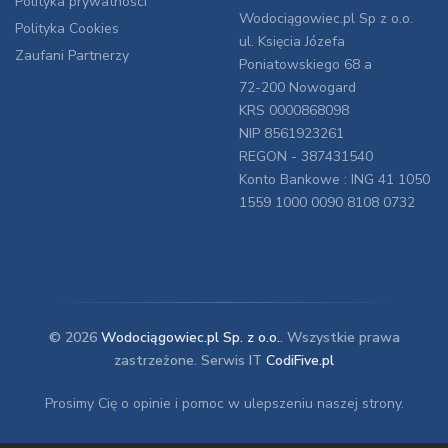
Polityka prywatności
Wodociągowiec.pl Sp z o.o.
Polityka Cookies
ul. Księcia Józefa
Zaufani Partnerzy
Poniatowskiego 68 a
72-200 Nowogard
KRS 0000868098
NIP 8561923261
REGON - 387431540
Konto Bankowe : ING 41 1050
1559 1000 0090 8108 0732
© 2026
Wodociągowiec.pl Sp. z o.o.
. Wszystkie prawa
zastrzeżone. Serwis IT
CodiFive.pl
Prosimy Cię o opinie i pomoc w ulepszeniu naszej strony.