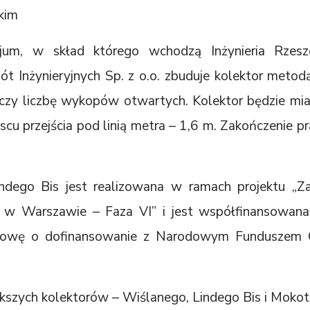
kim
jum, w skład którego wchodzą Inżynieria Rze
ót Inżynieryjnych Sp. z o.o. zbuduje kolektor met
iczy liczbę wykopów otwartych. Kolektor będzie mia
scu przejścia pod linią metra – 1,6 m. Zakończenie p
ndego Bis jest realizowana w ramach projektu „Z
 w Warszawie – Faza VI” i jest współfinansowana
mowę o dofinansowanie z Narodowym Funduszem O
szych kolektorów – Wiślanego, Lindego Bis i Mokot