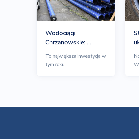
Wodociągi
S
Chrzanowskie: …
u
To największa inwestycja w
No
tym roku
W