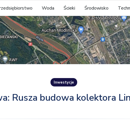
rzedsiębiorstwo
Woda
Ścieki
Środowisko
Techn
Inwestycje
: Rusza budowa kolektora Li