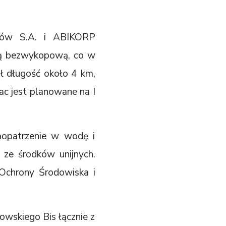
szów S.A. i ABIKORP
odą bezwykopową, co w
ł długość około 4 km,
rac jest planowane na I
aopatrzenie w wodę i
 ze środków unijnych.
chrony Środowiska i
owskiego Bis łącznie z