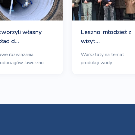
tworzyli własny
Leszno: młodzież z
kład d…
wizyt…
we rozwiązania
Warsztaty na temat
odociągów Jaworzno
produkcji wody