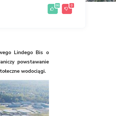
86
0
owego Lindego Bis o
raniczy powstawanie
tołeczne wodociągi.