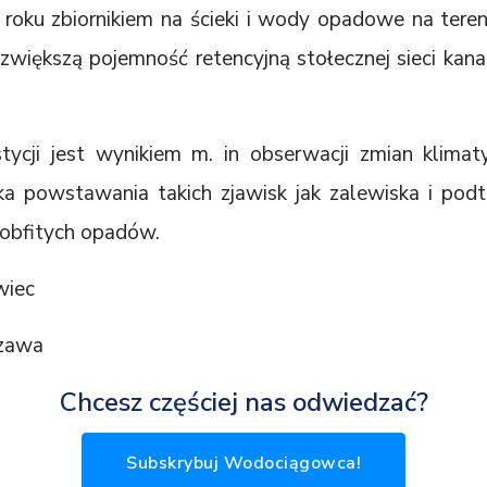
oku zbiornikiem na ścieki i wody opadowe na tereni
) zwiększą pojemność retencyjną stołecznej sieci kana
stycji jest wynikiem m. in obserwacji zmian klima
ka powstawania takich zjawisk jak zalewiska i pod
 obfitych opadów.
wiec
zawa
Chcesz częściej nas odwiedzać?
Subskrybuj Wodociągowca!