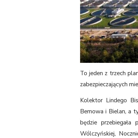
To jeden z trzech pl
zabezpieczających mi
Kolektor Lindego B
Bemowa i Bielan, a ty
będzie przebiegała 
Wólczyńskiej, Noczni