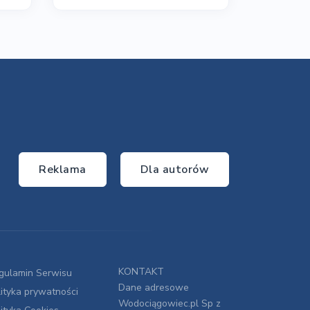
Reklama
Dla autorów
KONTAKT
gulamin Serwisu
Dane adresowe
lityka prywatności
Wodociągowiec.pl Sp z