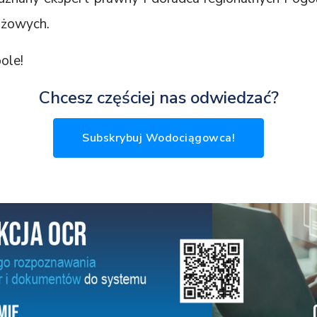
nżowych.
ole!
Chcesz częściej nas odwiedzać?
Subskrybuj Wodociągowca!