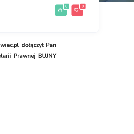
0
0
iec.pl dołączył Pan
elarii Prawnej BUJNY