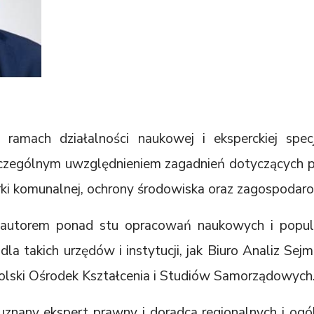
ramach działalności naukowej i eksperckiej spec
zególnym uwzględnieniem zagadnień dotyczących pu
ki komunalnej, ochrony środowiska oraz zagospoda
łautorem ponad stu opracowań naukowych i popul
 dla takich urzędów i instytucji, jak Biuro Analiz Se
polski Ośrodek Kształcenia i Studiów Samorządowych
 uznany ekspert prawny i doradca regionalnych i ogól