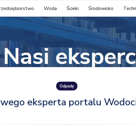
rzedsiębiorstwo
Woda
Ścieki
Środowisko
Techn
Odpady
wego eksperta portalu Wodoci