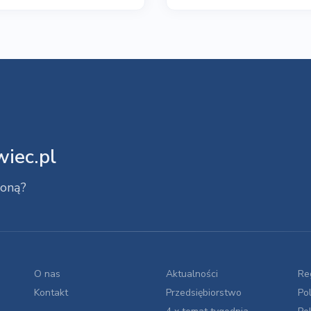
iec.pl
roną?
O nas
Aktualności
Re
Kontakt
Przedsiębiorstwo
Po