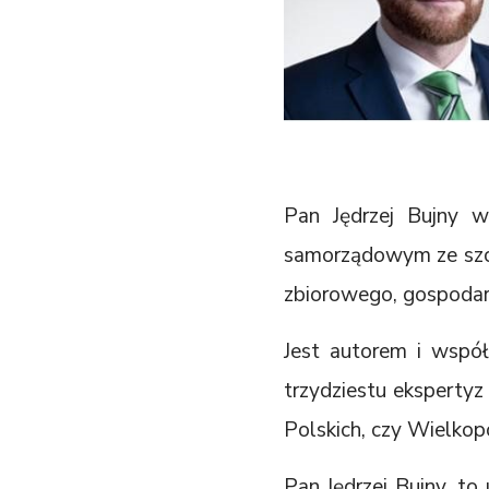
Pan Jędrzej Bujny w 
samorządowym ze szc
zbiorowego, gospodar
Jest autorem i wspó
trzydziestu ekspertyz
Polskich, czy Wielko
Pan Jędrzej Bujny, to