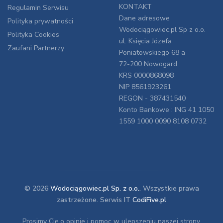
KONTAKT
Regulamin Serwisu
Dane adresowe
Polityka prywatności
Wodociągowiec.pl Sp z o.o.
Polityka Cookies
ul. Księcia Józefa
Zaufani Partnerzy
Poniatowskiego 68 a
72-200 Nowogard
KRS 0000868098
NIP 8561923261
REGON - 387431540
Konto Bankowe : ING 41 1050
1559 1000 0090 8108 0732
© 2026
Wodociągowiec.pl Sp. z o.o.
. Wszystkie prawa
zastrzeżone. Serwis IT
CodiFive.pl
Prosimy Cię o opinie i pomoc w ulepszeniu naszej strony.