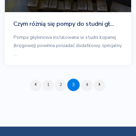
Czym różnią się pompy do studni gł…
Pompa głębinowa instalowana w studni kopanej
(kręgowej) powinna posiadać dodatkowy, specjalny
…
3
1
2
4