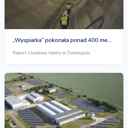
„Wyspiarka” pokonała ponad 400 me…
Raport z budowy tunelu w Świnoujściu